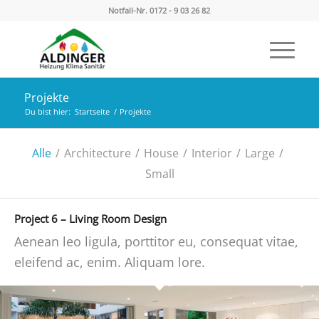
Notfall-Nr. 0172 - 9 03 26 82
Projekte
Du bist hier:
Startseite
/
Projekte
Alle
/
Architecture
/
House
/
Interior
/
Large
/
Small
Project 6 – Living Room Design
Aenean leo ligula, porttitor eu, consequat vitae,
eleifend ac, enim. Aliquam lore.